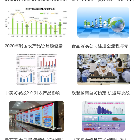
2020年我国农产品贸易稳健发展，贸易经纪展现新活力
食品贸易公司注册全流程与专业咨询策划服务指南
中美贸易战2.0 对农产品影响再审视与受益标的梳理
欧盟越南自贸协定 机遇与挑战并存，中国“世界工厂”地位依然稳固
走在前 开新局 传统商贸“触电”转型，从“前店后厂”到“前电后厂”的智慧跃迁
《文笔合作外销采购电话簿》助力企业拓展全球市场，立成玻璃加工厂与贸易经纪的共赢桥梁